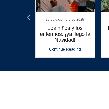
io de 2020
28 de diciembre de 2025
 ¡cuarenta!,
Los niños y los
ta! Y nos
enfermos: ¡ya llegó la
cortos...”
Navidad!
 Reading
Continue Reading