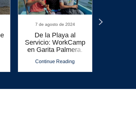
7 de agosto de 2024
31 de mar
de
De la Playa al
Semana S
Servicio: WorkCamp
"Trabaja
en Garita Palmera.
haciendo 
Continue Reading
Continu
a